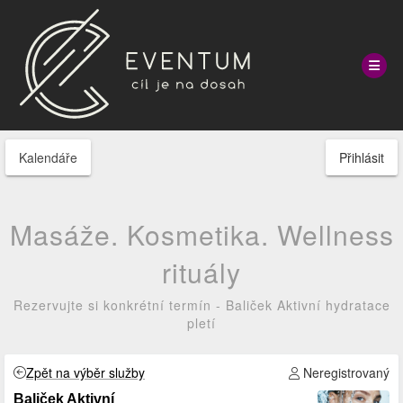
Kalendáře
Přihlásit
Masáže. Kosmetika. Wellness
rituály
Rezervujte si konkrétní termín - Baliček Aktivní hydratace
pletí
Zpět na výběr služby
Neregistrovaný
Baliček Aktivní