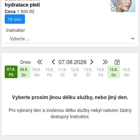
hydratace pletí
Cena
1 500 Kč
70 min.
Instruktor
07.08.2026
Dnes
07.8.
08.8.
09.8.
10.8.
11.8.
12.8.
13.8.
14.8.
15.8.
16.8.
17
Pá
So
Ne
Po
Út
St
Čt
Pá
So
Ne
P
Vyberte prosím jinou délku služby, nebo jiný den.
Pro vybraný den a zvolenou délku služby nebyl nalezen žádný
dostupný Instruktor.